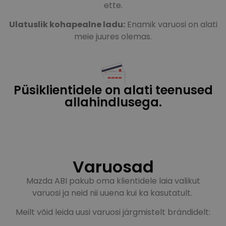
ette.
Ulatuslik kohapealne ladu:
Enamik varuosi on alati
meie juures olemas.
Püsiklientidele on alati teenused
allahindlusega.
Varuosad
Mazda ABI pakub oma klientidele laia valikut
varuosi ja neid nii uuena kui ka kasutatult.
Meilt võid leida uusi varuosi järgmistelt brändidelt: