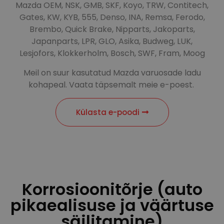
Mazda OEM, NSK, GMB, SKF, Koyo, TRW, Contitech,
Gates, KW, KYB, 555, Denso, INA, Remsa, Ferodo,
Brembo, Quick Brake, Nipparts, Jakoparts,
Japanparts, LPR, GLO, Asika, Budweg, LUK,
Lesjofors, Klokkerholm, Bosch, SWF, Fram, Moog
Meil on suur kasutatud Mazda varuosade ladu
kohapeal. Vaata täpsemalt meie e-poest.
Külasta e-poodi
Korrosioonitõrje (auto
pikaealisuse ja väärtuse
säilitamine)