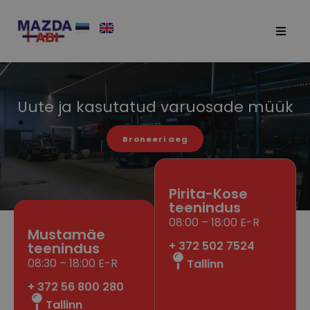
Uute ja kasutatud varuosade müük
Broneeri aeg
Pirita-Kose
teenindus
08:00 – 18:00 E-R
Mustamäe
+ 372 502 7524
teenindus
08:30 – 18:00 E-R
Tallinn
+ 372 56 800 280
Tallinn