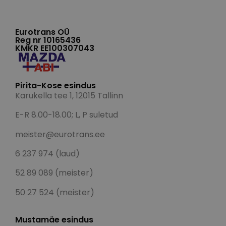
Eurotrans OÜ
Reg nr 10165436
KMKR EE100307043
Pirita-Kose esindus
Karukella tee 1, 12015 Tallinn
E-R 8.00-18.00; L, P suletud
meister@eurotrans.ee
6 237 974 (laud)
52 89 089 (meister)
50 27 524 (meister)
Mustamäe esindus