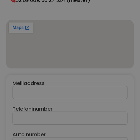
52 89 089; 50 27 524 (meister)
Meiliaadress
Telefoninumber
Auto number