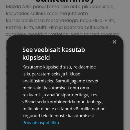
Mazda ABIs panustame teie auto pikaealisusele,
kasutades selleks maailma juhtivate
korrosioonikaitse materjalidega, nagu Fluid-Film,
Perma-Film, Multi-Film ja spetsiaalselt uutele
autodele mõeldud Carlofon. Need tooted tagavad,
×
et teie auto kaitstakse efektiivselt rooste ja
korrosiooni eest.
See veebisait kasutab
küpsiseid
Fluid-Film on valmistatud lambavilla vahast ja
pakkudes mitte ainult tugevat kaitset, vaid ka
Kasutame küpsiseid sisu, reklaamide
keskkonnasõbralikkust. See tähendab, et teie auto
isikupärastamiseks ja liikluse
saab parima võimaliku kaitse, samal ajal hoides
analüüsimiseks. Samuti jagame teavet
loodust. Valides Mazda ABI korrosioonikaitse,
meie saidi kasutamise kohta oma
investeerite oma auto pikemasse eluikka ja säilitate
reklaami- ja analüüsipartneritega, kes
selle välimuse ja väärtuse.
võivad seda kombineerida muu teabega,
mille olete neile esitanud või mille nad on
kogunud teie teenuste kasutamisest.
Loe rohkem
Privaatsuspoliitika