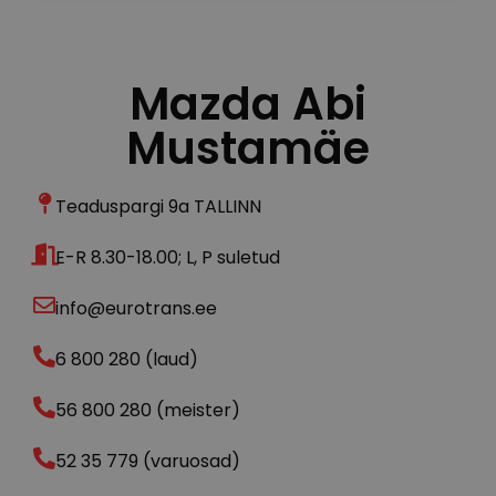
Mazda Abi
Mustamäe
Teaduspargi 9a TALLINN
E-R 8.30-18.00; L, P suletud
info@eurotrans.ee
6 800 280 (laud)
56 800 280 (meister)
52 35 779 (varuosad)