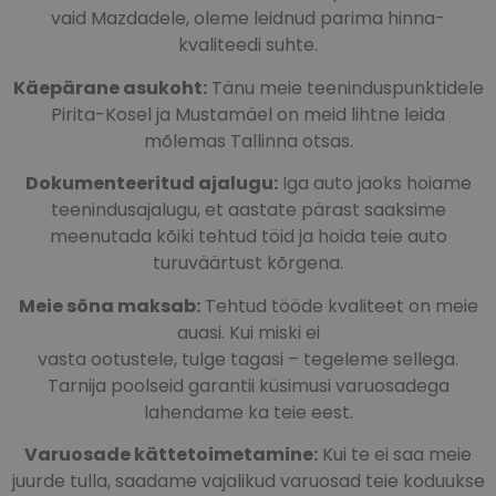
vaid Mazdadele, oleme leidnud parima hinna-
kvaliteedi suhte.
Käepärane asukoht:
Tänu meie teeninduspunktidele
Pirita-Kosel ja Mustamäel on meid lihtne leida
mõlemas Tallinna otsas.
Dokumenteeritud ajalugu:
Iga auto jaoks hoiame
teenindusajalugu, et aastate pärast saaksime
meenutada kõiki tehtud töid ja hoida teie auto
turuväärtust kõrgena.
Meie sõna maksab:
Tehtud tööde kvaliteet on meie
auasi. Kui miski ei
vasta ootustele, tulge tagasi – tegeleme sellega.
Tarnija poolseid garantii küsimusi varuosadega
lahendame ka teie eest.
Varuosade kättetoimetamine:
Kui te ei saa meie
juurde tulla, saadame vajalikud varuosad teie koduukse