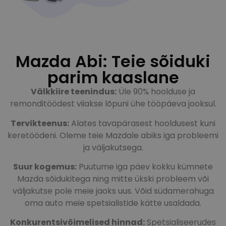
Mazda Abi: Teie sõiduki
parim kaaslane
Välkkiire teenindus:
Üle 90% hoolduse ja
remonditöödest viiakse lõpuni ühe tööpäeva jooksul.
Tervikteenus:
Alates tavapärasest hooldusest kuni
keretöödeni. Oleme teie Mazdale abiks iga probleemi
ja väljakutsega.
Suur kogemus:
Puutume iga päev kokku kümnete
Mazda sõidukitega ning mitte ükski probleem või
väljakutse pole meie jaoks uus. Võid südamerahuga
oma auto meie spetsialistide kätte usaldada.
Konkurentsivõimelised hinnad:
Spetsialiseerudes